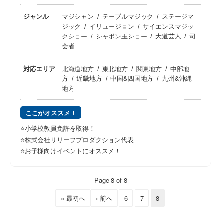
ジャンル
マジシャン
テーブルマジック
ステージマ
ジック
イリュージョン
サイエンスマジッ
クショー
シャボン玉ショー
大道芸人
司
会者
対応エリア
北海道地方
東北地方
関東地方
中部地
方
近畿地方
中国&四国地方
九州&沖縄
地方
ここがオススメ！
⭐️小学校教員免許を取得！
⭐️株式会社リリーフプロダクション代表
⭐️お子様向けイベントにオススメ！
Page 8 of 8
« 最初へ
‹ 前へ
6
7
8