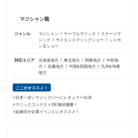
マジシャン龍
ジャンル
マジシャン
テーブルマジック
ステージマ
ジック
サイエンスマジックショー
シャボ
ン玉ショー
対応エリア
北海道地方
東北地方
関東地方
中部地
方
近畿地方
中国&四国地方
九州&沖縄
地方
ここがオススメ！
⭐️日本一古いマジックバーにレギュラー出演
⭐️マジックコンテスト2年連続優勝！
⭐️結婚式や企業イベントにオススメ！