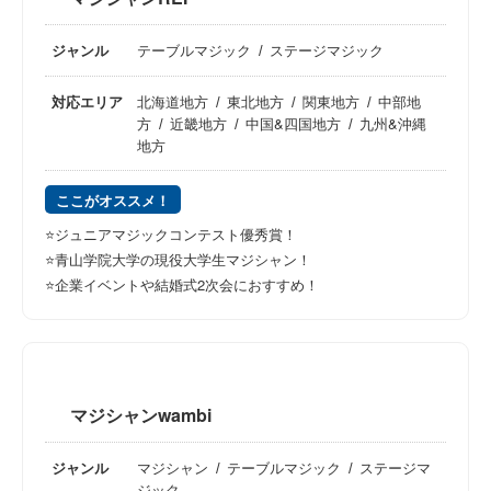
ジャンル
テーブルマジック
ステージマジック
対応エリア
北海道地方
東北地方
関東地方
中部地
方
近畿地方
中国&四国地方
九州&沖縄
地方
ここがオススメ！
⭐️ジュニアマジックコンテスト優秀賞！
⭐️青山学院大学の現役大学生マジシャン！
⭐️企業イベントや結婚式2次会におすすめ！
マジシャンwambi
ジャンル
マジシャン
テーブルマジック
ステージマ
ジック