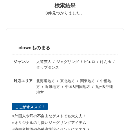
検索結果
3件
見つかりました。
clownものまる
ジャンル
大道芸人
ジャグリング
ピエロ
けん玉
タップダンス
対応エリア
北海道地方
東北地方
関東地方
中部地
方
近畿地方
中国&四国地方
九州&沖縄
地方
ここがオススメ！
⭐️外国人や耳の不自由なゲストでも大丈夫！
⭐️オリジナルの可愛いジャグリングアイテム
⭐️障害者施設や高齢者施設イベントにオススメ