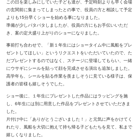
この日を楽しみにしていた子ども達が、予定時刻よりも早く会場
の玄関前に集まってしまったとの事で、役員の方と相談して予定
よりも15分早くショーを始める事になりました。
準備が少しバタバタしましたが、役員の方にもお手伝いいただ
き、案の定大盛り上がりのショーになりました。
事前打ち合わせで、「新１年生にはショータイム中に風船をプレ
ゼントしてほしい」というリクエストをいただいていたので、た
だプレゼントするのではなく、ステージに登場してもらい、一緒
にウサギにシールを貼って顔を完成させる演出も追加しました。
高学年も、シールを貼る作業を羨ましそうに見ている様子は、保
護者の皆様も嬉しそうでした。
ショー後に、１年生にプレゼントした作品にはラッピングを施
し、6年生には別に用意した作品をプレゼントさせていただきま
した。
片付け中に「ありがとうございました！」と元気に声をかけてく
れたり、風船を大切に抱えて持ち帰る子どもたちを見て、私まで
嬉しくなりました。