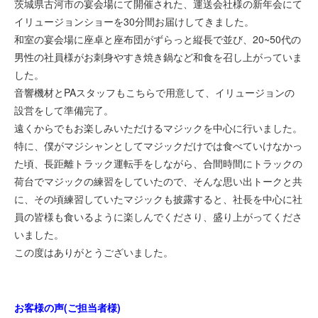
茨城県古河市の宴会場にて開催された、運送会社様の新年会にて
イリュージョンショーを30分間お届けしてきました。
和室の宴会場に座卓と座布団がずらっと縦長で並び、20~50代の
男性の社員様がお刺身やすき焼き鍋など和食を召し上がっていま
した。
音響機材とPAスタッフもこちらで用意して、イリュージョンの
設営をして準備完了。
遠くからでもお楽しみいただけるマジックを中心に行いました。
特に、僕がマジシャンとしてマジックだけでは食べていけなかっ
た頃、長距離トラック運転手をしながら、合間時間にトラックの
荷台でマジックの練習をしていたので、そんな思い出トークと共
に、その頃練習していたマジックも披露すると、社長を中心に社
員の皆様も食いるように楽しんでくださり、盛り上がってくださ
いました。
この度はありがとうございました。
お客様の声(ご担当者様)