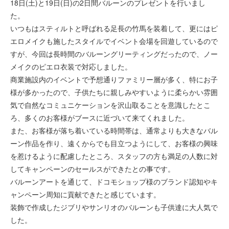
18日(土)と19日(日)の2日間バルーンのプレゼントを行いまし
た。
いつもはスティルトと呼ばれる足長の竹馬を装着して、更にはピ
エロメイクも施したスタイルでイベント会場を回遊しているので
すが、今回は長時間のバルーングリーティングだったので、ノー
メイクのピエロ衣装で対応しました。
商業施設内のイベントで予想通りファミリー層が多く、特にお子
様が多かったので、子供たちに親しみやすいように柔らかい雰囲
気で自然なコミュニケーションを沢山取ることを意識したとこ
ろ、多くのお客様がブースに近づいて来てくれました。
また、お客様が落ち着いている時間帯は、通常よりも大きなバル
ーン作品を作り、遠くからでも目立つようにして、お客様の興味
を惹けるように配慮したところ、スタッフの方も満足の人数に対
してキャンペーンのセールスができたとの事です。
バルーンアートを通じて、ドコモショップ様のブランド認知やキ
ャンペーン周知に貢献できたと感じています。
装飾で作成したジブリやサンリオのバルーンも子供達に大人気で
した。