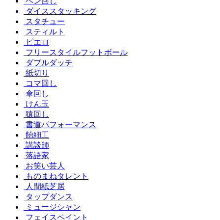
ペン回し
ダイススタッキング
スタチュー
スティルト
ピエロ
フリースタイルフットボール
ダブルダッチ
紙切り
コマ回し
傘回し
けん玉
猿回し
書道パフォーマンス
飴細工
講談師
落語家
お笑い芸人
ものまねタレント
人間紙芝居
タップダンス
ミュージシャン
フェイスペイント