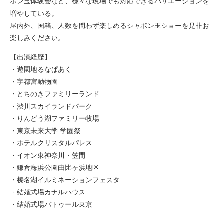
ボン玉体験会など、様々な現場でも対応できるバリエーションを
増やしている。
屋内外、国籍、人数を問わず楽しめるシャボン玉ショーを是非お
楽しみください。
【出演経歴】
・遊園地るなぱあく
・宇都宮動物園
・とちのきファミリーランド
・渋川スカイランドパーク
・りんどう湖ファミリー牧場
・東京未来大学 学園祭
・ホテルクリスタルパレス
・イオン東神奈川・笠間
・鎌倉海浜公園由比ヶ浜地区
・榛名湖イルミネーションフェスタ
・結婚式場カナルハウス
・結婚式場バトゥール東京